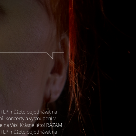
i LP můžete objednávat na
í. Koncerty a vystoupení v
se na Vás! Krásné léto! RAZAM
i LP můžete objednávat na