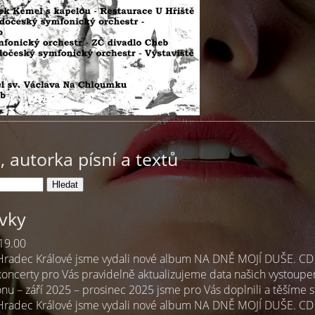
 autorka písní a textů
ěvky
19.00
 Hradec Králové jsme vydali nové album NA DNĚ MOJÍ DUŠE. CD 
oncerty pro Vás pravidelně aktualizujeme data našich vystoupen
nu – září 2025 – prosinec 2025 jsme pro Vás doplnili a těšíme 
 Hradec Králové jsme vydali nové album NA DNĚ MOJÍ DUŠE. CD 