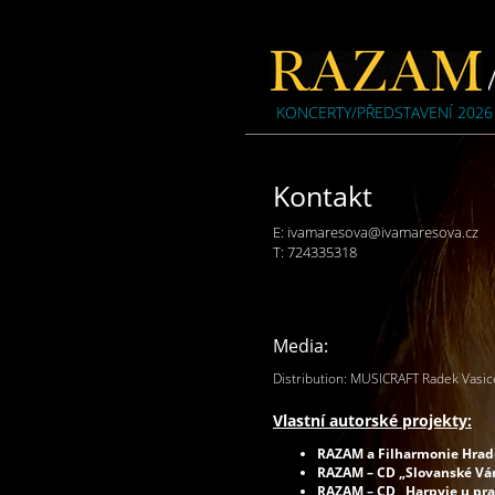
KONCERTY/PŘEDSTAVENÍ 2026
Kontakt
E:
ivamaresova@ivamaresova.cz
T: 724335318
Media:
Distribution: MUSICRAFT Radek Vasi
Vlastní autorské projekty:
RAZAM a Filharmonie Hrade
RAZAM – CD „Slovanské Vá
RAZAM – CD „Harpyje u pr