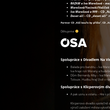
RAZAM a Iva Marešová – mez
Marešová/Yasinski/Vašíček
Iva Marešová a 999
– CD „Na
Deset očí
– CD „deset očí“ r
Partner CD „Kéž bouře by přišla“, CD „
Děkujeme
Spolupráce s Divadlem Na V
Balada pro banditu – Iva Mare
Iva hraje roli Morany a hudeb
Dům Bernardy Alby – Iva Mar
Tolouie. Hudbu hrají živě v r
Spolupráce s Klicperovým d
A pak usnu a vstanu –
Hra s p
Klicperovo divadlo společně s
výročí založení města vytvoři