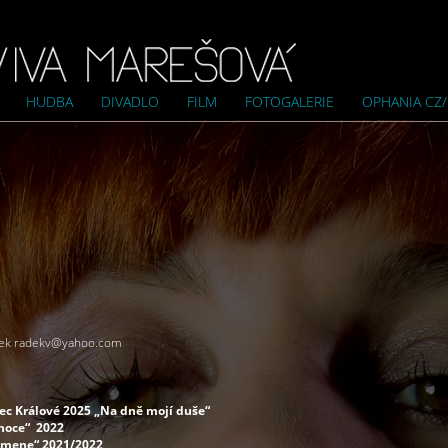
HUDBA
DIVADLO
FILM
FOTOGALERIE
OPHANIA CZ
cek
radekv@yahoo.com
c Králové 2025 „Na dně mojí duše“
noce“ 2022
amene“ 2021/2022