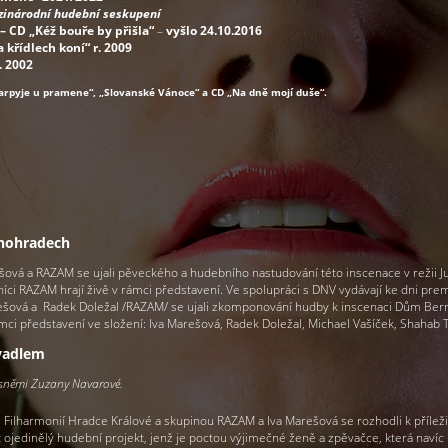
inárodní hudební seskupení
– CD „Kéž bouře by přišla“
–
vyšlo 24.10.2016
 křídlech koní“ r. 2009
. 2002
Harpyje u pramene“, „Slovanské Vánoce“ a CD „Na dně mojí duše“.
inohradech
šová a RAZAM se ujali pěveckého a hudebního nastudování této inscenace v režii Ju
níci RAZAM hrají živě v rámci představení. Ve spolupráci s DNV vydávají ke dni prem
ešová a Radek Doležal /RAZAM/ se ujali zkomponování hudby k inscenaci Dům Ber
ámci představení ve složení: Iva Marešová, Radek Doležal, Michael Vašíček, Shahab 
ivadlem
ísněmi Zuzany Navarové.
 Filharmonií Hradce Králové a skupinou RAZAM a Iva Marešová se rozhodli k příleži
t ojedinělý hudební projekt, jenž je poctou výjimečné ženě a zpěvačce, která navíc 