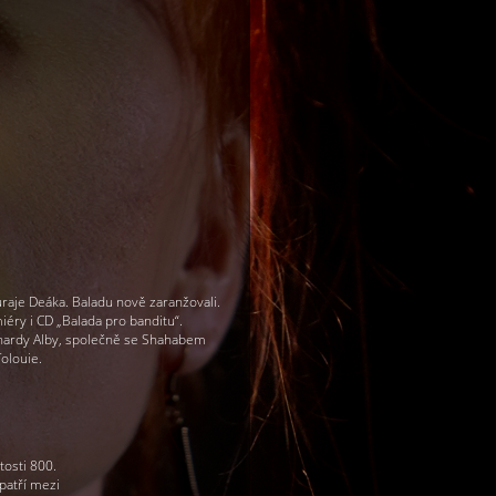
raje Deáka. Baladu nově zaranžovali.
iéry i CD „Balada pro banditu“.
nardy Alby, společně se Shahabem
Tolouie.
tosti 800.
patří mezi