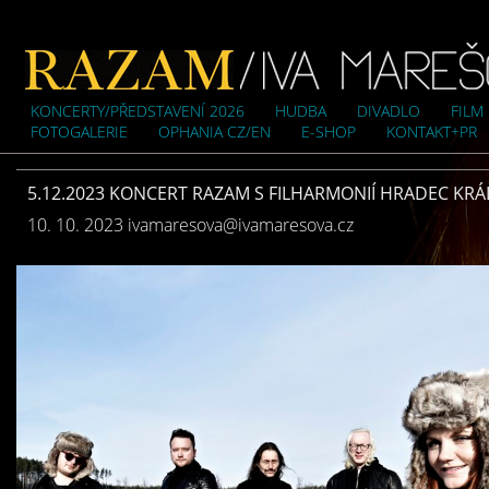
KONCERTY/PŘEDSTAVENÍ 2026
HUDBA
DIVADLO
FILM
FOTOGALERIE
OPHANIA CZ/EN
E-SHOP
KONTAKT+PR
5.12.2023 KONCERT RAZAM S FILHARMONIÍ HRADEC KRÁLOV
10. 10. 2023
ivamaresova@ivamaresova.cz