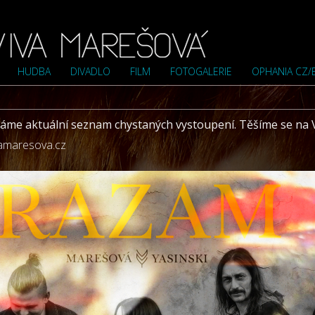
HUDBA
DIVADLO
FILM
FOTOGALERIE
OPHANIA CZ/
máme aktuální seznam chystaných vystoupení. Těšíme se na 
amaresova.cz