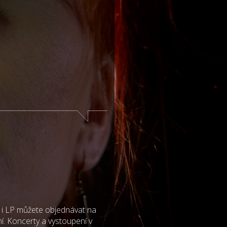
 i LP můžete objednávat na
í. Koncerty a vystoupení v